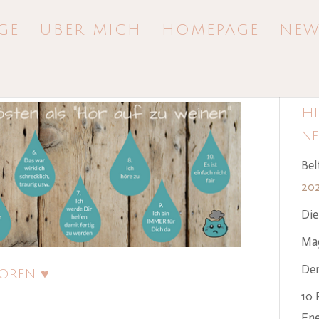
GE
ÜBER MICH
HOMEPAGE
NEW
Hi
ne
Bel
20
Die
Mag
Den
hören ♥
10 
Ene