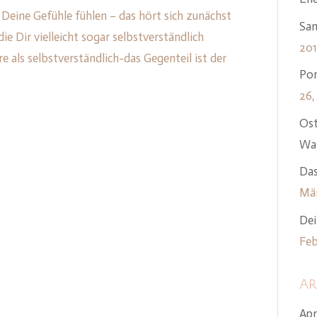
 Deine Gefühle fühlen – das hört sich zunächst
Sam
ie Dir vielleicht sogar selbstverständlich
20
ere als selbstverständlich-das Gegenteil ist der
Por
26,
Ost
Wan
Das
Mär
Dei
Feb
Ar
Apr