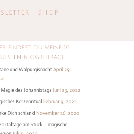
SLETTER
SHOP
er findest Du meine 10
uesten Blogbeiträge
tane und Walpurgisnacht
April 29,
24
 Magie des Johannistags
Juni 23, 2022
isches Kerzenritual
Februar 9, 2021
ke Dich schlank!
November 26, 2020
Portaltage am Stück – magische
rgien
Juli 11, 2020