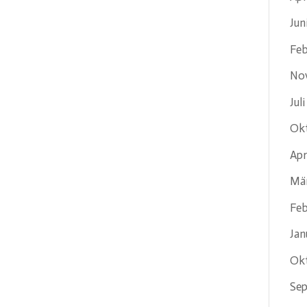
Jun
Feb
No
Jul
Ok
Apr
Mä
Feb
Jan
Ok
Se