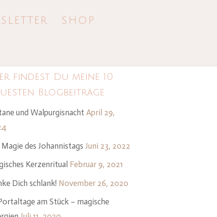
SLETTER
SHOP
er findest Du meine 10
uesten Blogbeiträge
tane und Walpurgisnacht
April 29,
24
 Magie des Johannistags
Juni 23, 2022
isches Kerzenritual
Februar 9, 2021
ke Dich schlank!
November 26, 2020
Portaltage am Stück – magische
rgien
Juli 11, 2020