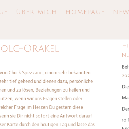
GE
ÜBER MICH
HOMEPAGE
NEW
Hi
olc-Orakel
ne
Bel
k von Chuck Spezzano, einem sehr bekannten
20
sehr tief gehend und dienen dazu, persönliche
Die
nen und zu lösen, Beziehungen zu heilen und
Mag
stützen, wenn wir uns Fragen stellen oder
elcher Frage im Herzen Du gestern diese
Den
enn sie Dir nicht sofort eine Antwort darauf
10 
ser Karte durch den heutigen Tag und lasse das
Ene