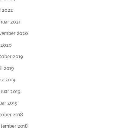
i 2022
ruar 2021
vember 2020
i 2020
tober 2019
il 2019
rz 2019
ruar 2019
uar 2019
tober 2018
ptember 2018