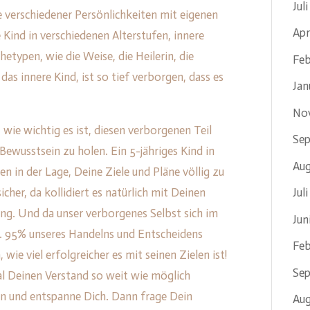
Jul
verschiedener Persönlichkeiten mit eigenen
Apr
Kind in verschiedenen Alterstufen, innere
hetypen, wie die Weise, die Heilerin, die
Feb
as innere Kind, ist so tief verborgen, dass es
Jan
No
 wie wichtig es ist, diesen verborgenen Teil
Se
Bewusstsein zu holen. Ein 5-jähriges Kind in
Aug
 in der Lage, Deine Ziele und Pläne völlig zu
cher, da kollidiert es natürlich mit Deinen
Jul
ng. Und da unser verborgenes Selbst sich im
Jun
a. 95% unseres Handelns und Entscheidens
Feb
 wie viel erfolgreicher es mit seinen Zielen ist!
Se
al Deinen Verstand so weit wie möglich
on und entspanne Dich. Dann frage Dein
Aug