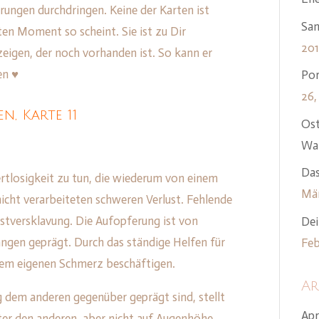
ungen durchdringen. Keine der Karten ist
Sam
sten Moment so scheint. Sie ist zu Dir
20
igen, der noch vorhanden ist. So kann er
en ♥
Por
26,
, Karte 11
Ost
Wan
Das
tlosigkeit zu tun, die wiederum von einem
Mär
icht verarbeiteten schweren Verlust. Fehlende
lbstversklavung. Die Aufopferung ist von
Dei
gen geprägt. Durch das ständige Helfen für
Feb
rem eigenen Schmerz beschäftigen.
Ar
 dem anderen gegenüber geprägt sind, stellt
Apr
ter den anderen, aber nicht auf Augenhöhe.