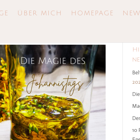
GE
ÜBER MICH
HOMEPAGE
NEW
Hi
ne
Bel
20
Die
Mag
Den
10 
Ene