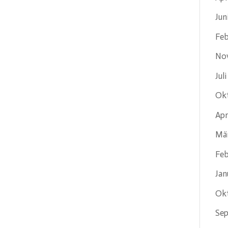
Jun
Feb
No
Jul
Ok
Apr
Mä
Feb
Jan
Ok
Se