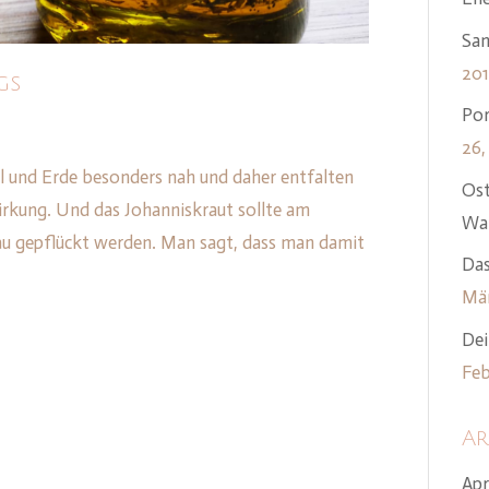
Sam
20
gs
Por
26,
und Erde besonders nah und daher entfalten
Ost
irkung. Und das Johanniskraut sollte am
Wan
u gepflückt werden. Man sagt, dass man damit
Das
Mär
Dei
Feb
Ar
Apr