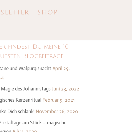
SLETTER
SHOP
er findest Du meine 10
uesten Blogbeiträge
tane und Walpurgisnacht
April 29,
24
 Magie des Johannistags
Juni 23, 2022
isches Kerzenritual
Februar 9, 2021
ke Dich schlank!
November 26, 2020
Portaltage am Stück – magische
rgien
Juli 11, 2020