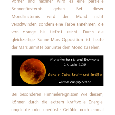
Vorher und nachher wird es eine partielle
Sonnenfinsternis geben. Bei dieser
Mondfinsternis wird der Mond nicht
verschwinden, sondern eine Farbe annehmen, die
von orange bis tiefrot reicht. Durch die
gleichzeitige Sonne-Mars-Opposition ist heute
der Mars unmittelbar unter dem Mond zu sehen.
Bei besonderen Himmelereignissen wie diesem,
können durch die extrem kraftvolle Energie
ungelebte oder unerlöste Gefühle noch einmal